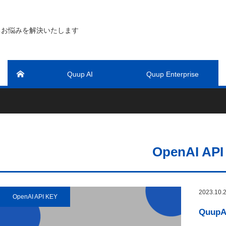
るお悩みを解決いたします
Quup AI
Quup Enterprise
OpenAI API
2023.10.
OpenAI API KEY
QuupA