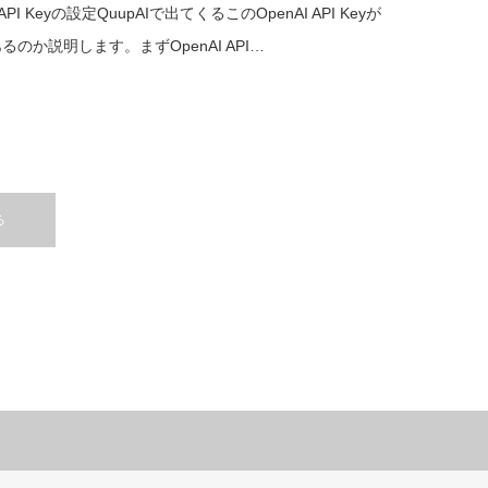
 API Keyの設定QuupAIで出てくるこのOpenAI API Keyが
るのか説明します。まずOpenAI API…
る