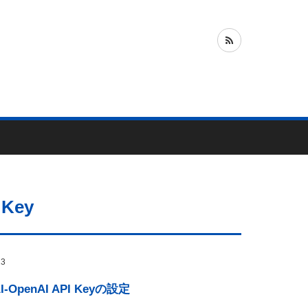
 Key
23
I-OpenAI API Keyの設定